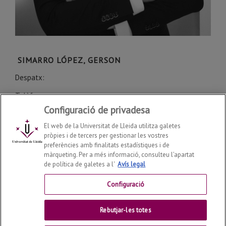
SIMARRO LÓPEZ, GERSON
Despatx:
Telèfon:
Configuració de privadesa
gerson.simarro@udl.cat
El web de la Universitat de Lleida utilitza galetes
pròpies i de tercers per gestionar les vostres
preferències amb finalitats estadístiques i de
màrqueting. Per a més informació, consulteu l’apartat
de política de galetes a l'
Avís legal
Departament de Dret
2026
© | Telf: +34 973 70 33 41
Configuració
Contactar
Rebutjar-les totes