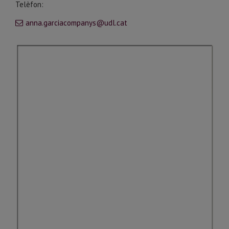
Telèfon:
anna.garciacompanys@udl.cat