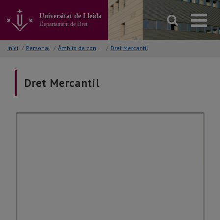
Anar
al
Universitat de Lleida
contingut
Departament de Dret
principal
de
Inici
/
Personal
/
Àmbits de coneixement
/
Dret Mercantil
la
pàgina
Dret Mercantil