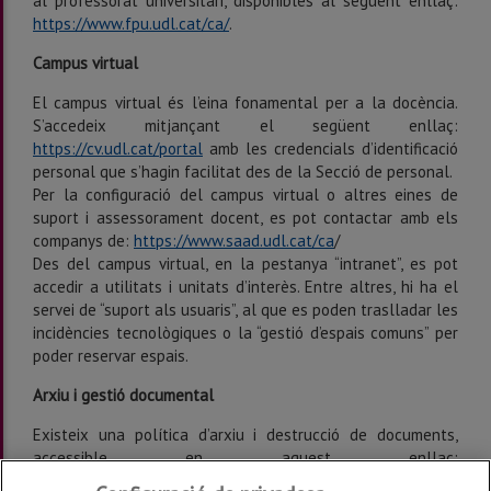
al professorat universitari, disponibles al següent enllaç:
https://www.fpu.udl.cat/ca/
.
Campus virtual
El campus virtual és l’eina fonamental per a la docència.
S’accedeix mitjançant el següent enllaç:
https://cv.udl.cat/portal
amb les credencials d’identificació
personal que s’hagin facilitat des de la Secció de personal.
Per la configuració del campus virtual o altres eines de
suport i assessorament docent, es pot contactar amb els
companys de:
https://www.saad.udl.cat/ca
/
Des del campus virtual, en la pestanya “intranet”, es pot
accedir a utilitats i unitats d’interès. Entre altres, hi ha el
servei de “suport als usuaris”, al que es poden traslladar les
incidències tecnològiques o la “gestió d’espais comuns” per
poder reservar espais.
Arxiu i gestió documental
Existeix una política d’arxiu i destrucció de documents,
accessible en aquest enllaç:
https://www.udl.cat/ca/serveis/arxiu/
.