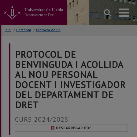
Anar
al
Universitat de Lleida
contingut
Departament de Dret
principal
de
Inici
/
Personal
/
Protocol de Benvinguda
la
pàgina
PROTOCOL DE
BENVINGUDA I ACOLLIDA
AL NOU PERSONAL
DOCENT I INVESTIGADOR
DEL DEPARTAMENT DE
DRET
CURS 2024/2025
DESCARREGAR PDF