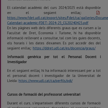
El calendari acadèmic del curs 2024/2025 està disponible
en el següent enllaç:
https://www.fdet.udl.cat/export/sites/Fdet/ca/.galleries/Docum
Calendari-academic-FDET-2024-25_CG20240423.pdf
En les pàgines web dels diferents graus que es cursen a la
Facultat de Dret, Economia i Turisme, hi ha disponible
informació rellevant a consultar, tal com les guies docents,
els horaris i les dates d’examen. Es pot accedir des del
següent enllaç:
https://ddret.udl.cat/es/docencia/graus/
Informació genèrica per tot el Personal Docent i
Investigador
En el següent enllaç hi ha informació interessant per a tot
el personal docent i investigador de la Universitat de
Lleida:
https://www.udl.cat/ca/perfils/pdi/
Cursos de formació del professorat universitari
Durant el curs, s’imparteixen diferents cursos de formació