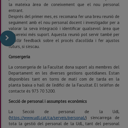
la mateixa àrea de coneixement que el nou personal
entrant.
Després del primer mes, es recomana fer una breu reunió de
seguiment amb el nou personal docent i investigador per a
valorar la seva integració i identificar qualsevol àrea que
requereixi més suport. Aquesta reunió pot servir també per
recollir feedback sobre el procés d’acollida i fer ajustos
futurs, si s’escau.
Consergeria
La consergeria de la Facultat dona suport als membres del
Departament en les diverses gestions quotidianes. Estan
disponibles tant en torns de matí com de tarda en la
planta baixa o hall de l’edifici de la Facultat. El telèfon de
contacte és 973 70 3200.
Secció de personal i assumptes econòmics
La Secció de personal de la UdL
(
https://www.udl.cat/ca/serveis/personal/
) s'encarrega de
tota la gestió del personal de la UdL, tant del personal