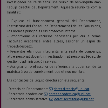
investigador haurà de tenir una reunió de benvinguda amb
l’equip directiu del Departament. Aquesta reunió té com a
finalitat:
• Explicar el funcionament general del Departament,
l’estructura del Consell de Departament i de les Comissions,
les normes principals i els protocols interns.
• Proporcionar els recursos necessaris per dur a terme
l’activitat acadèmica, entre altres, assignar un espai de
treball/despatx.
• Presentar els nous integrants a la resta de companys,
altre personal docent i investigador i al personal tècnic, de
gestió i d’administració i serveis.
• Assignar un professor/a de referència, a poder ser, de la
mateixa àrea de coneixement que el nou membre.
Els contactes de l’equip directiu son els següents:
-Direcció de Departament:
ddret.direccio@udl.cat
-Secretaria acadèmica:
ddret.sacademica@udl.cat
-Secretaria administrativa:
ddret.secretaria@udl.cat