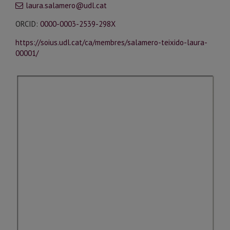
laura.salamero@udl.cat
ORCID:
0000-0003-2539-298X
https://soius.udl.cat/ca/membres/salamero-teixido-laura-
00001/