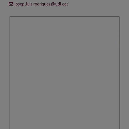
joseplluis.rodriguez@udl.cat