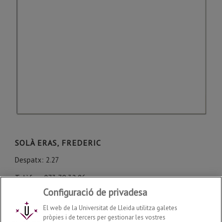
SOLÀ ERAS, FREDERIC
Despatx: 2.27
Telèfon: 973 70 32 96
Configuració de privadesa
frederic.sola@udl.cat
El web de la Universitat de Lleida utilitza galetes
pròpies i de tercers per gestionar les vostres