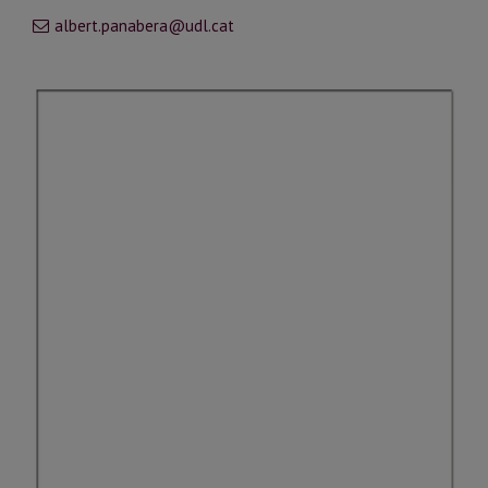
albert.panabera@udl.cat