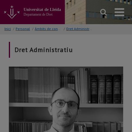
Anar
al
Universitat de Lleida
contingut
Departament de Dret
principal
de
Inici
/
Personal
/
Àmbits de coneixement
/
Dret Administratiu
la
pàgina
Dret Administratiu