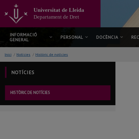
Anar
al
Universitat de Lleida
contingut
Departament de Dret
principal
de
la
INFORMACIÓ
PERSONAL
DOCÈNCIA
RE
GENERAL
pàgina
Inici
/
Notícies
/
Històric de notícies
NOTÍCIES
HISTÒRIC DE NOTÍCIES