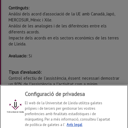
Continguts:
Anàlisi dels acord d'associació de la UE amb Canadà, Japó,
MERCOSUR, Mèxic i Xile.
Anàlisi de les analogies i de les diferències entre els
diferents acords.
Impacte dels acords en els sectors econòmics de les terres
de Lleida.
Avaluacio:
Sí
Tipus d'avaluació:
Control efectiu de l'assistència, éssent necessari demostrar
un 80% de l'assistència a l'activitat com a mínim.
Presentació d'un treball sobre el contingut de l'activitat,
Configuració de privadesa
amb una extensió d'entre 5 i 10 pàgines.
El web de la Universitat de Lleida utilitza galetes
pròpies i de tercers per gestionar les vostres
preferències amb finalitats estadístiques i de
màrqueting. Per a més informació, consulteu l’apartat
de política de galetes a l'
Avís legal