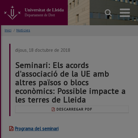
Anar
al
Universitat de Lleida
contingut
Departament de Dret
principal
de
Inici
/
Notícies
la
pàgina
dijous, 18 d’octubre de 2018
Seminari: Els acords
d'associació de la UE amb
altres països o blocs
econòmics: Possible impacte a
les terres de Lleida
DESCARREGAR PDF
Programa del seminari