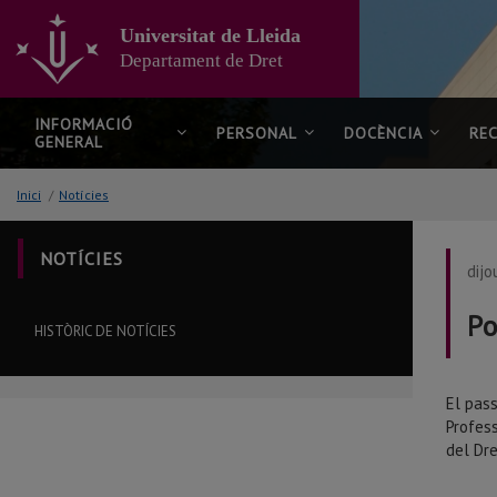
Anar
al
Universitat de Lleida
contingut
Departament de Dret
principal
de
la
INFORMACIÓ
PERSONAL
DOCÈNCIA
RE
GENERAL
pàgina
Inici
/
Notícies
NOTÍCIES
dijo
Po
HISTÒRIC DE NOTÍCIES
El pass
Profess
del Dre