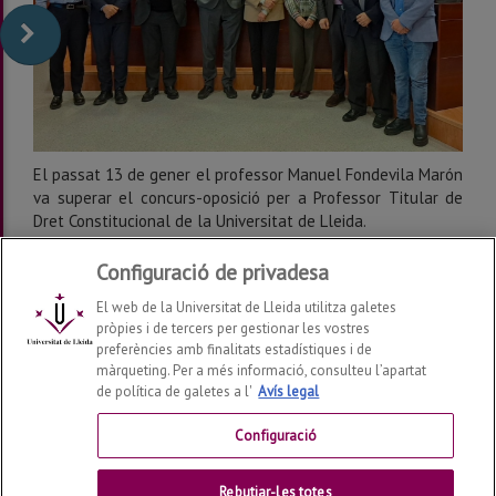
El passat 13 de gener el professor Manuel Fondevila Marón
va superar el concurs-oposició per a Professor Titular de
Dret Constitucional de la Universitat de Lleida.
Configuració de privadesa
El web de la Universitat de Lleida utilitza galetes
pròpies i de tercers per gestionar les vostres
preferències amb finalitats estadístiques i de
màrqueting. Per a més informació, consulteu l’apartat
de política de galetes a l'
Avís legal
Departament de Dret
2026
© | Telf: +34 973 70 33 41
Configuració
Contactar
Rebutjar-les totes