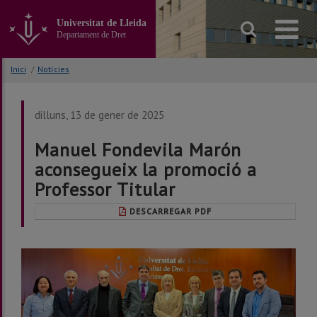
Anar
al
Universitat de Lleida
contingut
Departament de Dret
principal
de
Inici
/
Notícies
la
pàgina
dilluns, 13 de gener de 2025
Manuel Fondevila Marón
aconsegueix la promoció a
Professor Titular
DESCARREGAR PDF