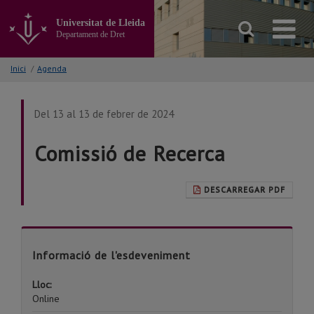
Anar
al
Universitat de Lleida
contingut
Departament de Dret
principal
de
Inici
/
Agenda
la
pàgina
Del 13 al 13 de febrer de 2024
Comissió de Recerca
DESCARREGAR PDF
Informació de l'esdeveniment
Lloc:
Online