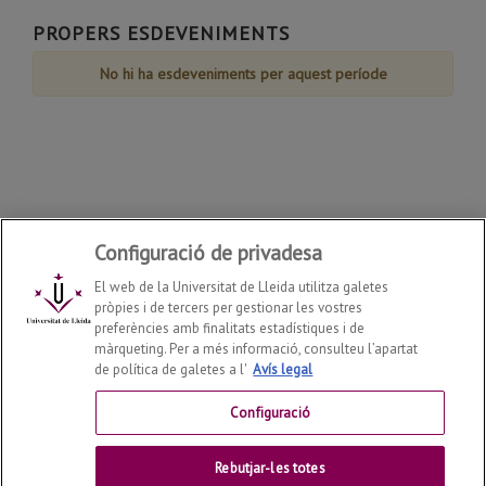
Agost
Agost
Agost
Agost
Agost
Agost
Agost
de
PROPERS ESDEVENIMENTS
Agost
No hi ha esdeveniments per aquest període
Configuració de privadesa
El web de la Universitat de Lleida utilitza galetes
pròpies i de tercers per gestionar les vostres
preferències amb finalitats estadístiques i de
màrqueting. Per a més informació, consulteu l’apartat
de política de galetes a l'
Avís legal
Departament de Dret
2026
© | Telf: +34 973 70 33 41
Configuració
Contactar
Rebutjar-les totes