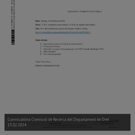
Convocatòria Comissió de Recerca del Departament de Dret
13.02.2024