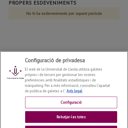
de
PROPERS ESDEVENIMENTS
Agost
No hi ha esdeveniments per aquest període
Configuració de privadesa
El web de la Universitat de Lleida utilitza galetes
pròpies i de tercers per gestionar les vostres
preferències amb finalitats estadístiques i de
màrqueting. Per a més informació, consulteu l’apartat
de política de galetes a l'
Avís legal
Departament de Dret
2026
© | Telf: +34 973 70 33 41
Configuració
Contactar
Rebutjar-les totes
Universitat de Lleida