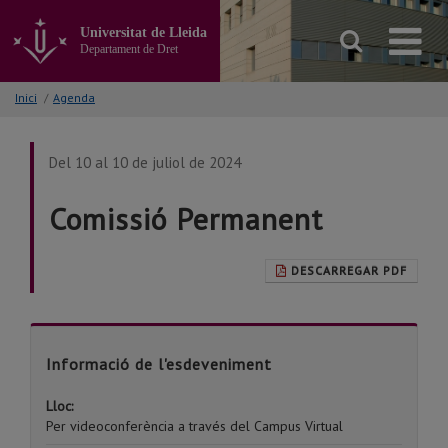
Anar
al
Universitat de Lleida
contingut
Departament de Dret
principal
de
Inici
/
Agenda
la
pàgina
Del 10 al 10 de juliol de 2024
Comissió Permanent
DESCARREGAR PDF
Informació de l'esdeveniment
Lloc:
Per videoconferència a través del Campus Virtual