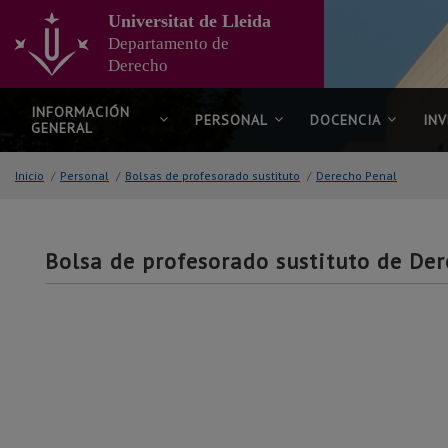
Ir
Universitat de Lleida
al
Departamento de
contenido
Derecho
principal
de
la
INFORMACIÓN
PERSONAL
DOCENCIA
IN
GENERAL
página
Inicio
/
Personal
/
Bolsas de profesorado sustituto
/
Derecho Penal
Bolsa de profesorado sustituto de De