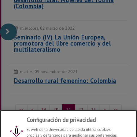
desarrollo rural. Mujeres del Tolima
(Colombia)
miércoles, 02 marzo de 2022
Seminario (IV) La Unión Europea,
promotora del libre comercio y del
multilateralismo
martes, 09 noviembre de 2021
Desarrollo rural femenino: Colombia
<<
<
19
20
21
22
23
>
>>
Configuración de privacidad
Mostrando del 81 al 84 de 100 recursos
El web de la Universidad de Lleida utiliza cookies
propias y de terceros para gestionar sus preferencias