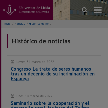
Ir
al
Universitat de Lleida
contenido
Departamento de Derecho
principal
de
Inicio
/
Noticias
/
Histórico de noticias
la
página
Histórico de noticias
jueves, 31 marzo de 2022
Congreso La trata de seres humanos
tras un decenio de su incriminación en
Espanya
lunes, 14 marzo de 2022
Seminario sobre la cooperación y el