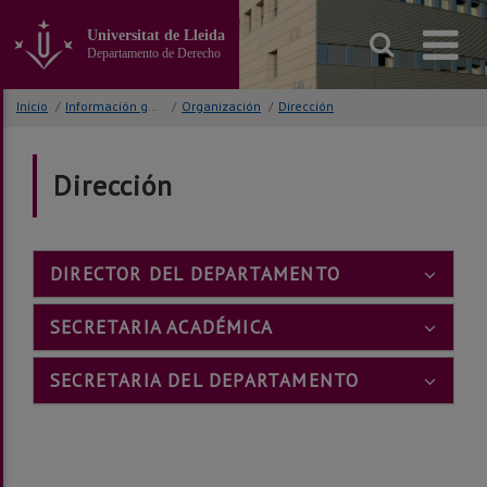
Ir
al
Universitat de Lleida
contenido
Departamento de Derecho
principal
de
Inicio
/
Información general
/
Organización
/
Dirección
la
página
Dirección
DIRECTOR DEL DEPARTAMENTO
SECRETARIA ACADÉMICA
SECRETARIA DEL DEPARTAMENTO