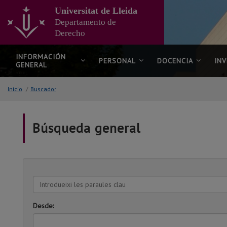
Ir
Universitat de Lleida
al
Departamento de
contenido
Derecho
principal
de
la
INFORMACIÓN
PERSONAL
DOCENCIA
IN
GENERAL
página
Inicio
/
Buscador
Búsqueda general
Introdueixi
les
paraules
Desde:
clau