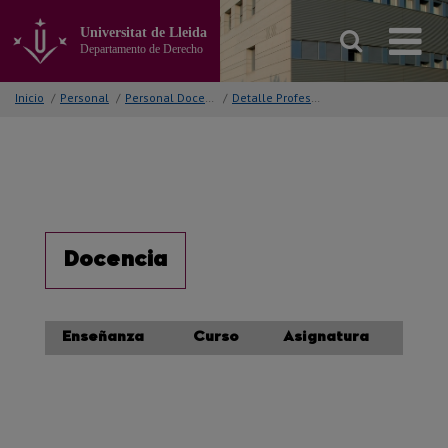
Ir
al
Universitat de Lleida
contenido
Departamento de Derecho
principal
de
Inicio
/
Personal
/
Personal Docente
/
Detalle Profesor/a
la
página