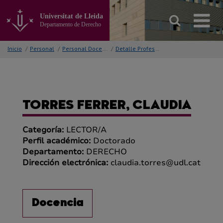
Ir
al
Universitat de Lleida
contenido
Departamento de Derecho
principal
de
Inicio
/
Personal
/
Personal Docente
/
Detalle Profesor/a
la
página