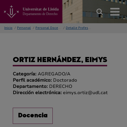
Ir
al
Universitat de Lleida
contenido
Departamento de Derecho
principal
de
Inicio
/
Personal
/
Personal Docente
/
Detalle Profesor/a
la
página