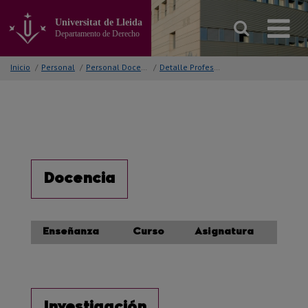
Ir
al
Universitat de Lleida
contenido
Departamento de Derecho
principal
de
Inicio
/
Personal
/
Personal Docente
/
Detalle Profesor/a
la
página