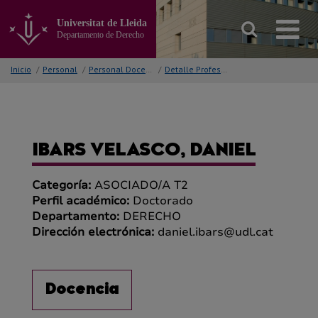
Ir
al
Universitat de Lleida
contenido
Departamento de Derecho
principal
de
Inicio
/
Personal
/
Personal Docente
/
Detalle Profesor/a
la
página