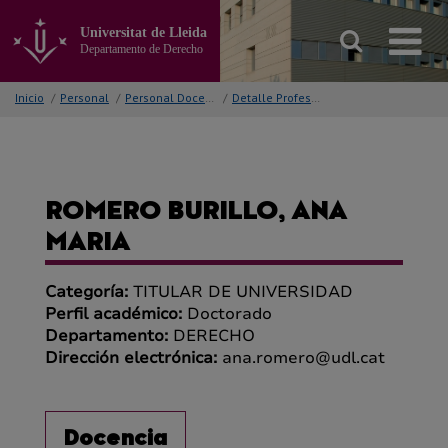
Ir
al
Universitat de Lleida
contenido
Departamento de Derecho
principal
de
Inicio
/
Personal
/
Personal Docente
/
Detalle Profesor/a
la
página