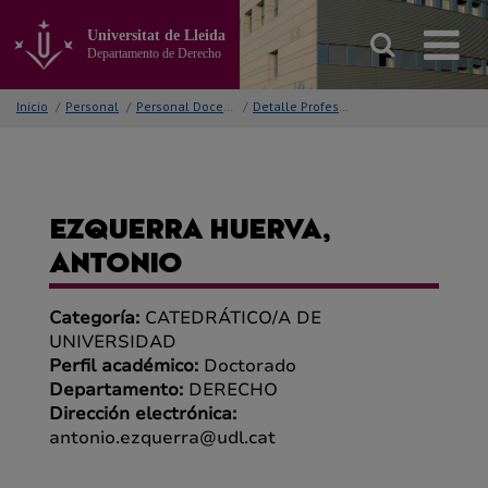
Ir
al
Universitat de Lleida
contenido
Departamento de Derecho
principal
de
Inicio
/
Personal
/
Personal Docente
/
Detalle Profesor/a
la
página