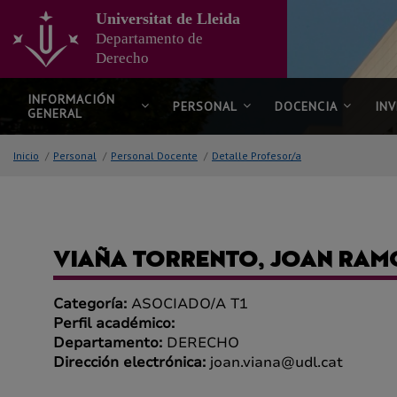
Ir
Universitat de Lleida
al
Departamento de
contenido
Derecho
principal
de
la
INFORMACIÓN
PERSONAL
DOCENCIA
IN
GENERAL
página
Inicio
/
Personal
/
Personal Docente
/
Detalle Profesor/a