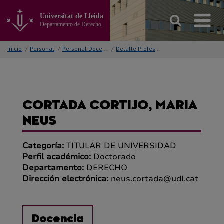
Ir
al
Universitat de Lleida
contenido
Departamento de Derecho
principal
de
Inicio
/
Personal
/
Personal Docente
/
Detalle Profesor/a
la
página