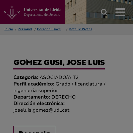
Ir
al
Universitat de Lleida
contenido
Departamento de Derecho
principal
de
Inicio
/
Personal
/
Personal Docente
/
Detalle Profesor/a
la
página