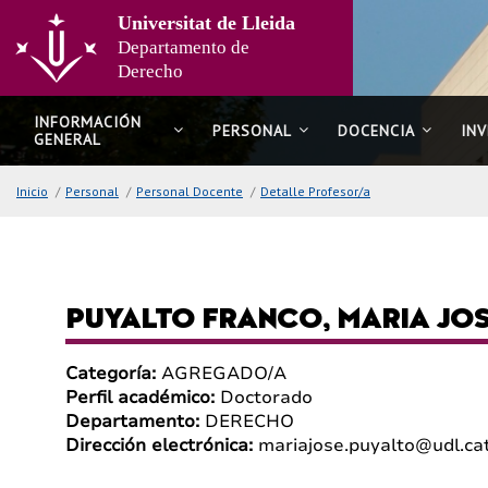
Ir
Universitat de Lleida
al
Departamento de
contenido
Derecho
principal
de
la
INFORMACIÓN
PERSONAL
DOCENCIA
IN
GENERAL
página
Inicio
/
Personal
/
Personal Docente
/
Detalle Profesor/a