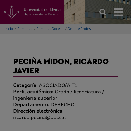
Ir
al
Universitat de Lleida
contenido
Departamento de Derecho
principal
de
Inicio
/
Personal
/
Personal Docente
/
Detalle Profesor/a
la
página