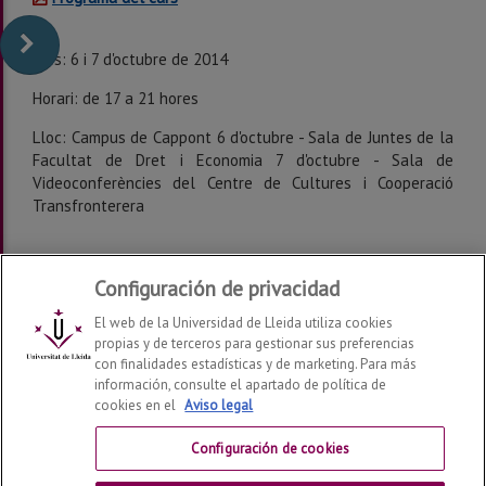
Dies: 6 i 7 d'octubre de 2014
Horari: de 17 a 21 hores
Lloc: Campus de Cappont 6 d'octubre - Sala de Juntes de la
Facultat de Dret i Economia 7 d'octubre - Sala de
Videoconferències del Centre de Cultures i Cooperació
Transfronterera
Configuración de privacidad
El web de la Universidad de Lleida utiliza cookies
propias y de terceros para gestionar sus preferencias
con finalidades estadísticas y de marketing. Para más
información, consulte el apartado de política de
cookies en el
Aviso legal
Departamento de Derecho
2026
© | Telf: +34 973 70 33
41
Configuración de cookies