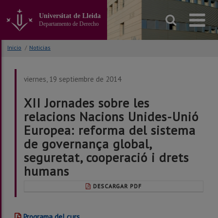
Ir
al
Universitat de Lleida
contenido
Departamento de Derecho
principal
de
Inicio
/
Noticias
la
página
viernes, 19 septiembre de 2014
XII Jornades sobre les
relacions Nacions Unides-Unió
Europea: reforma del sistema
de governança global,
seguretat, cooperació i drets
humans
DESCARGAR PDF
Programa del curs