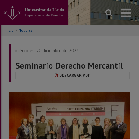
Ir
al
Universitat de Lleida
contenido
Departamento de Derecho
principal
de
Inicio
/
Noticias
la
página
miércoles, 20 diciembre de 2023
Seminario Derecho Mercantil
DESCARGAR PDF