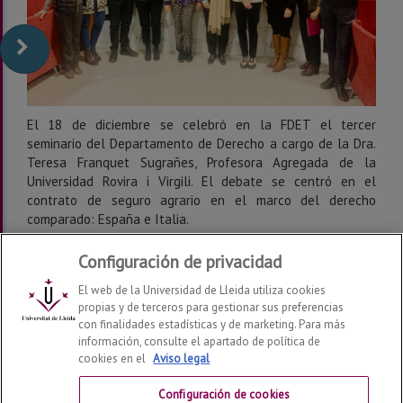
El 18 de diciembre se celebró en la FDET el tercer
seminario del Departamento de Derecho a cargo de la Dra.
Teresa Franquet Sugrañes, Profesora Agregada de la
Universidad Rovira i Virgili. El debate se centró en el
contrato de seguro agrario en el marco del derecho
comparado: España e Italia.
Configuración de privacidad
El web de la Universidad de Lleida utiliza cookies
propias y de terceros para gestionar sus preferencias
con finalidades estadísticas y de marketing. Para más
información, consulte el apartado de política de
cookies en el
Aviso legal
Departamento de Derecho
2026
© | Telf: +34 973 70 33
41
Configuración de cookies