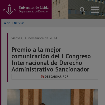
Ir
al
Universitat de Lleida
contenido
Departamento de Derecho
principal
de
Inicio
/
Noticias
la
página
viernes, 08 noviembre de 2024
Premio a la mejor
comunicación del I Congreso
Internacional de Derecho
Administrativo Sancionador
DESCARGAR PDF