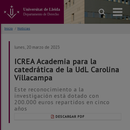
Ir
al
Universitat de Lleida
contenido
Departamento de Derecho
principal
de
Inicio
/
Noticias
la
página
lunes, 20 marzo de 2023
ICREA Academia para la
catedrática de la UdL Carolina
Villacampa
Este reconocimiento a la
investigación está dotado con
200.000 euros repartidos en cinco
años
DESCARGAR PDF