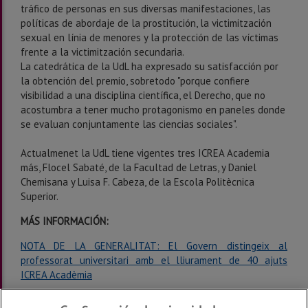
tráfico de personas en sus diversas manifestaciones, las
políticas de abordaje de la prostitución, la victimitzación
sexual en línia de menores y la protección de las víctimas
frente a la victimitzación secundaria.
La catedrática de la UdL ha expresado su satisfacción por
la obtención del premio, sobretodo "porque confiere
visibilidad a una disciplina científica, el Derecho, que no
acostumbra a tener mucho protagonismo en paneles donde
se evaluan conjuntamente las ciencias sociales".
Actualmenet la UdL tiene vigentes tres ICREA Academia
más, Flocel Sabaté, de la Facultad de Letras, y Daniel
Chemisana y Luisa F. Cabeza, de la Escola Politècnica
Superior.
MÁS INFORMACIÓN:
NOTA DE LA GENERALITAT: El Govern distingeix al
professorat universitari amb el lliurament de 40 ajuts
ICREA Acadèmia