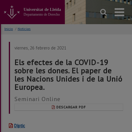
Ir
al
Universitat de Lleida
contenido
Departamento de Derecho
principal
de
Inicio
/
Noticias
la
página
viernes, 26 febrero de 2021
Els efectes de la COVID-19
sobre les dones. El paper de
les Nacions Unides i de la Unió
Europea.
Seminari Online
DESCARGAR PDF
Díptic