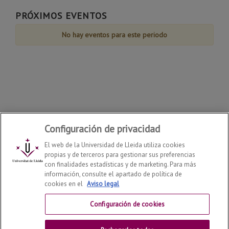
Agosto
Agosto
Agosto
Agosto
Agosto
Agosto
Agosto
de
PRÓXIMOS EVENTOS
Agosto
No hay eventos para este periodo
Configuración de privacidad
El web de la Universidad de Lleida utiliza cookies
propias y de terceros para gestionar sus preferencias
con finalidades estadísticas y de marketing. Para más
información, consulte el apartado de política de
cookies en el
Aviso legal
Departamento de Derecho
2026
© | Telf: +34 973 70 33
41
Configuración de cookies
Contactar