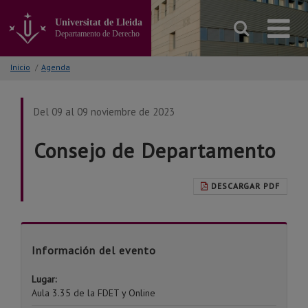
Ir
al
Universitat de Lleida
contenido
Departamento de Derecho
principal
de
Inicio
/
Agenda
la
página
Del 09 al 09 noviembre de 2023
Consejo de Departamento
DESCARGAR PDF
Información del evento
Lugar:
Aula 3.35 de la FDET y Online