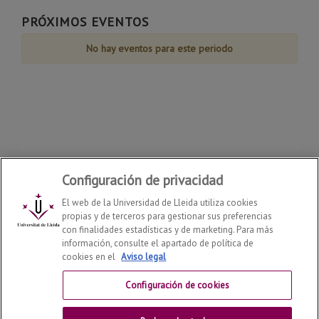
Agosto
Agosto
Agosto
Agosto
Agosto
Agosto
Agosto
de
PRÓXIMOS EVENTOS
Agosto
No hay eventos para este periodo
Configuración de privacidad
El web de la Universidad de Lleida utiliza cookies
propias y de terceros para gestionar sus preferencias
con finalidades estadísticas y de marketing. Para más
información, consulte el apartado de política de
cookies en el
Aviso legal
Departamento de Derecho
2026
© | Telf: +34 973 70 33
41
Configuración de cookies
Contactar