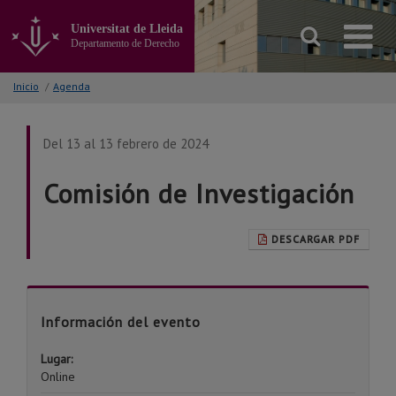
Ir
al
Universitat de Lleida
contenido
Departamento de Derecho
principal
de
Inicio
/
Agenda
la
página
Del 13 al 13 febrero de 2024
Comisión de Investigación
DESCARGAR PDF
Información del evento
Lugar:
Online