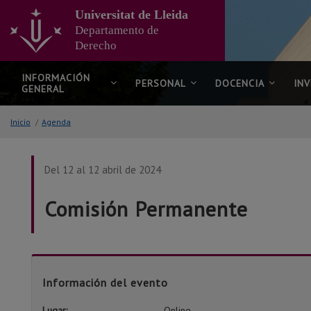
Ir
Universitat de Lleida
al
Departamento de
contenido
Derecho
principal
de
la
INFORMACIÓN
PERSONAL
DOCENCIA
IN
GENERAL
página
Inicio
/
Agenda
Del 12 al 12 abril de 2024
Comisión Permanente
Información del evento
Lugar:
Online