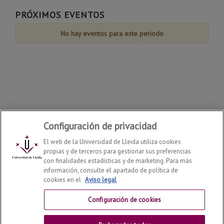
Agosto
Agosto
Agosto
Agosto
Agosto
Agosto
Agosto
de
PRÓXIMOS EVENTOS
Agosto
No hay eventos para este periodo
Configuración de privacidad
El web de la Universidad de Lleida utiliza cookies
propias y de terceros para gestionar sus preferencias
con finalidades estadísticas y de marketing. Para más
información, consulte el apartado de política de
cookies en el
Aviso legal
Departamento de Derecho
2026
© | Telf: +34 973 70 33
41
Configuración de cookies
Contactar