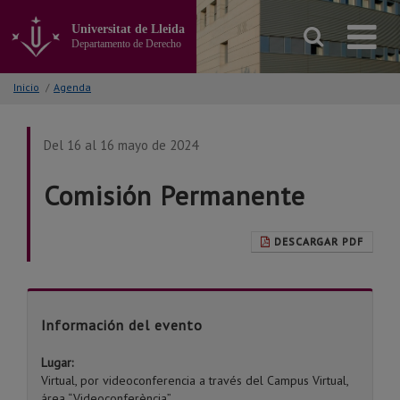
Ir
al
Universitat de Lleida
contenido
Departamento de Derecho
principal
de
Inicio
/
Agenda
la
página
Del 16 al 16 mayo de 2024
Comisión Permanente
DESCARGAR PDF
Información del evento
Lugar:
Virtual, por videoconferencia a través del Campus Virtual,
área “Videoconferència”