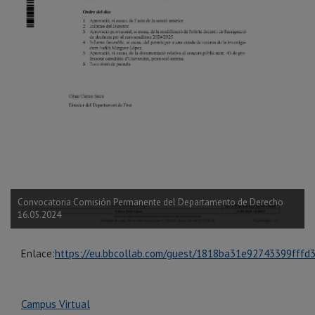
Convocatoria Comisión Permanente del Departamento de Derecho
16.05.2024
Enlace:
https://eu.bbcollab.com/guest/1818ba31e92743399fffd
Campus Virtual