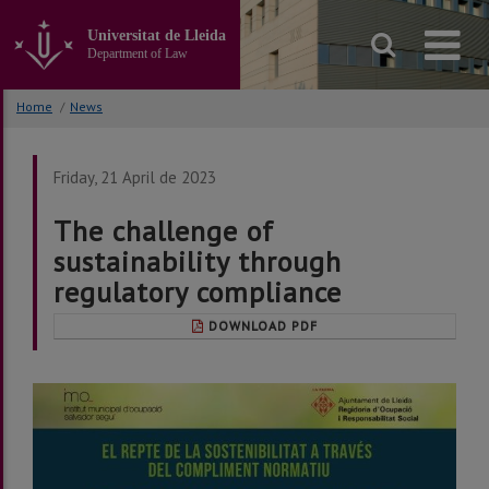
Go
to
Universitat de Lleida
the
Department of Law
main
content
Home
/
News
of
the
page
Friday, 21 April de 2023
The challenge of
sustainability through
regulatory compliance
DOWNLOAD PDF