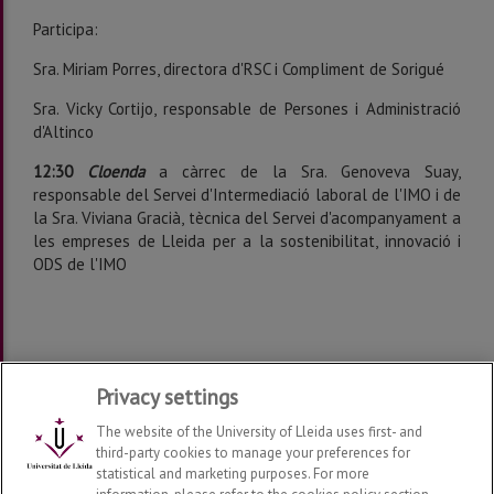
Participa:
Sra. Miriam Porres, directora d'RSC i Compliment de Sorigué
Sra. Vicky Cortijo, responsable de Persones i Administració
d'Altinco
12:30
Cloenda
a càrrec de la Sra. Genoveva Suay,
responsable del Servei d'Intermediació laboral de l'IMO i de
la Sra. Viviana Gracià, tècnica del Servei d'acompanyament a
les empreses de Lleida per a la sostenibilitat, innovació i
ODS de l'IMO
Privacy settings
The website of the University of Lleida uses first- and
third-party cookies to manage your preferences for
statistical and marketing purposes. For more