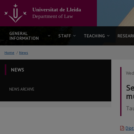
Go
to
Universitat de Lleida
the
Department of Law
main
content
of
GENERAL
STAFF
TEACHING
RESEAR
INFORMATION
the
page
Home
/
News
NEWS
Wed
Se
NEWS ARCHIVE
mu
Ta
Dípt