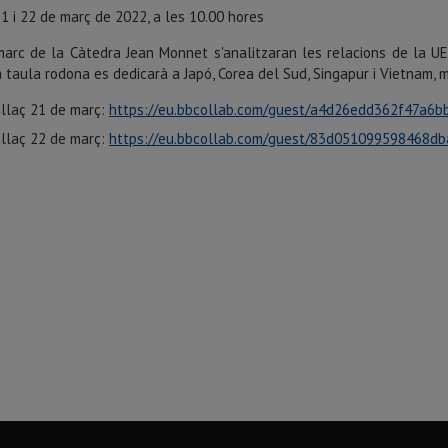
1 i 22 de març de 2022, a les 10.00 hores
arc de la Càtedra Jean Monnet s'analitzaran les relacions de la UE i
 taula rodona es dedicarà a Japó, Corea del Sud, Singapur i Vietnam, 
llaç 21 de març:
https://eu.bbcollab.com/guest/a4d26edd362f47a6
llaç 22 de març:
https://eu.bbcollab.com/guest/83d051099598468d