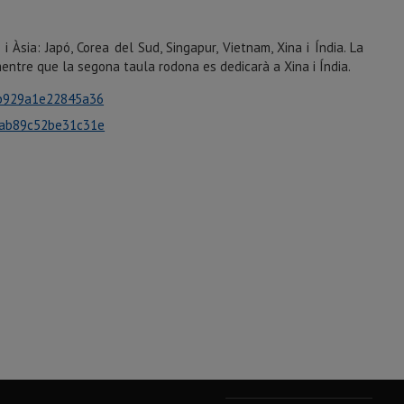
 Àsia: Japó, Corea del Sud, Singapur, Vietnam, Xina i Índia. La
mentre que la segona taula rodona es dedicarà a Xina i Índia.
bb929a1e22845a36
bab89c52be31c31e