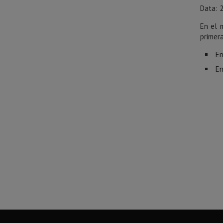
Data: 2
En el m
primera
En
En