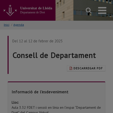
Anar
al
Universitat de Lleida
contingut
Departament de Dret
principal
de
Inici
/
Agenda
la
pàgina
Del 12 al 12 de febrer de 2025
Consell de Departament
DESCARREGAR PDF
Informació de l'esdeveniment
Lloc:
Aula 3.32 FDET i sessió en línia en l’espai “Departament de
Dret” del Campus Virtual