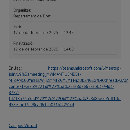
Organitza:
Departament de Dret
Inici:
12 de de febrer de 2025
|
12:45
Finalització:
12 de de febrer de 2025
|
14:00
Enllaç:
https://teams.microsoft.com/l/meetup-
join/19%3ameeting_MWM4MTU5MDEt-
MTc4MC00YmFkLWFjZmMtZGY5YTNjZDk2NGEx%40thread.v2/0?
context=%7b%22Tid%22%3a%22fe8d7662-ab03-44d3-
8787-
fd718b76b5dd%22%2c%22Oid%22%3a%228d83e5e5-810c-
458e-ac16-98ca061cb031%22%7d
Campus Virtual